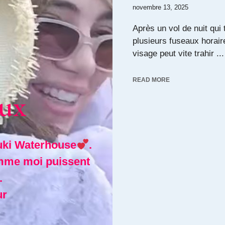
novembre 13, 2025
Après un vol de nuit qui
plusieurs fuseaux horair
visage peut vite trahir ...
READ MORE
eux
Suki Waterhouse
.
omme moi puissent
.
ur