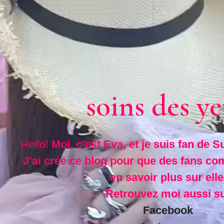
soins des y
Hello!
Moi, c’est Eva, et je suis fan de 
J’ai créé ce blog pour que des fans c
en savoir plus sur elle
Retrouvez moi aussi s
Facebook