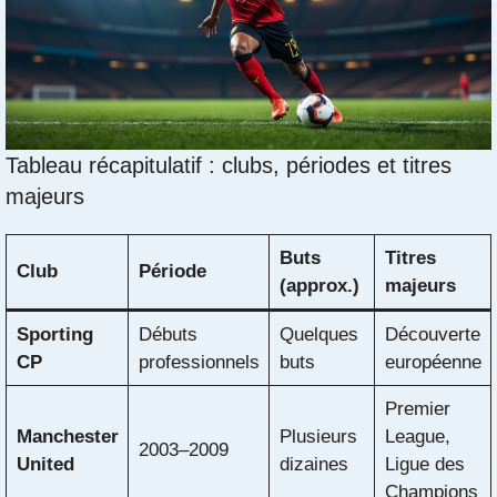
Tableau récapitulatif : clubs, périodes et titres
majeurs
Buts
Titres
Club
Période
(approx.)
majeurs
Sporting
Débuts
Quelques
Découverte
CP
professionnels
buts
européenne
Premier
Manchester
Plusieurs
League,
2003–2009
United
dizaines
Ligue des
Champions