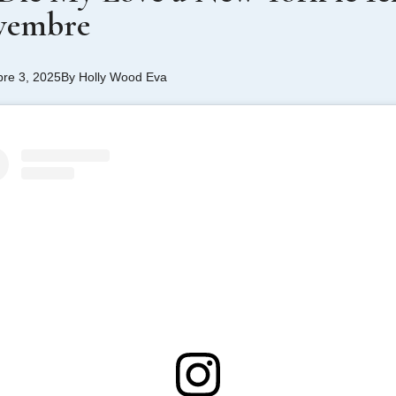
vembre
re 3, 2025
By
Holly Wood Eva