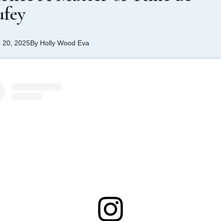
ufey
e 20, 2025
By
Holly Wood Eva