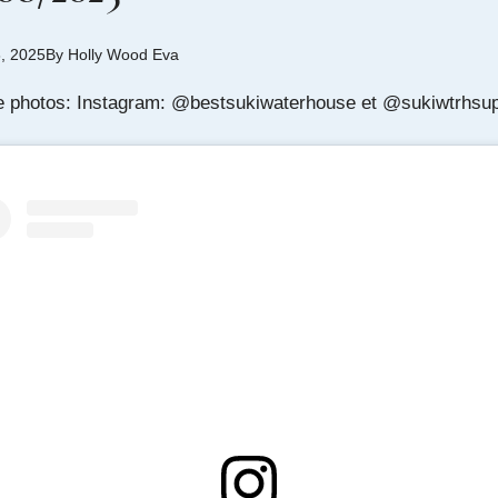
8, 2025
By
Holly Wood Eva
e photos: Instagram: @
bestsukiwaterhouse
et @
sukiwtrhsu