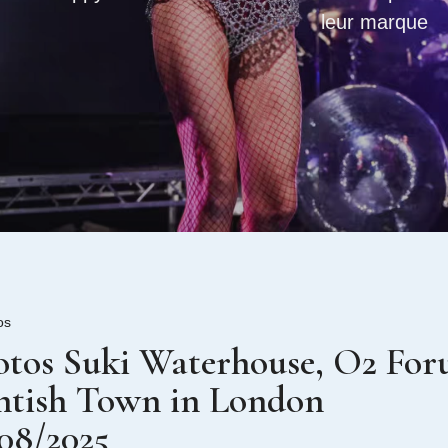
leur marque
os
otos Suki Waterhouse, O2 Fo
ntish Town in London
/08/2025