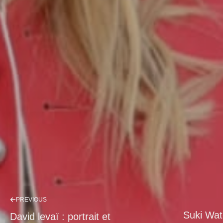
PREVIOUS
Suki Wat
David levaï : portrait et