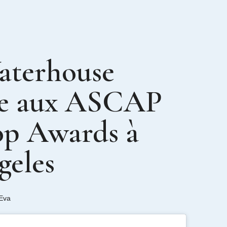
aterhouse
ne aux ASCAP
op Awards à
geles
Eva