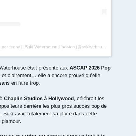
Une publication partagée par teeny || Suki Waterhouse Updates (@sukiwtrhsupdates)
 Waterhouse
était présente aux
ASCAP 2026 Pop
, et clairement… elle a encore prouvé qu’elle
sans en faire trop.
 à
Chaplin Studios à Hollywood
, célébrait les
mpositeurs derrière les plus gros succès pop de
, Suki avait totalement sa place dans cette
t glamour.