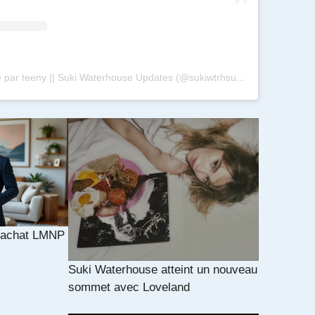
Une publication partagée par teeny || Suki Waterhouse Updates (@sukiwtrhsupdates)
l achat LMNP
Suki Waterhouse atteint un nouveau
sommet avec Loveland