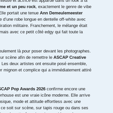
nteuse et actrice est apparue dans un look à la
me et un peu rock
, exactement le genre de vibe
Elle portait une tenue
Ann Demeulemeester
 d’une robe longue en dentelle off-white avec
iration militaire. Franchement, le mélange était
 mais avec ce petit côté edgy qui fait toute la
seulement là pour poser devant les photographes.
sur scène afin de remettre le
ASCAP Creative
. Les deux artistes ont ensuite posé ensemble,
r mignon et complice qui a immédiatement attiré
CAP Pop Awards 2026
confirme encore une
erhouse est une vraie icône moderne. Elle arrive
sique, mode et attitude effortless avec une
e ce soit sur scène, sur tapis rouge ou dans ses