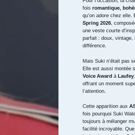
Pour l’occasion, la cha
fois
romantique, bohè
qu’on adore chez elle. 
Spring 2026
, composée
une veste courte d’insp
parfait : doux, vintage,
différence.
Mais Suki n’était pas 
Elle est aussi montée 
Voice Award
à
Laufey
offrant un moment supe
l’attention.
Cette apparition aux
AS
fois pourquoi Suki Wat
toujours à mélanger mu
facilité incroyable. Qu