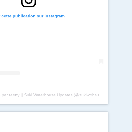
r cette publication sur Instagram
Une publication partagée par teeny || Suki Waterhouse Updates (@sukiwtrhsupdates)