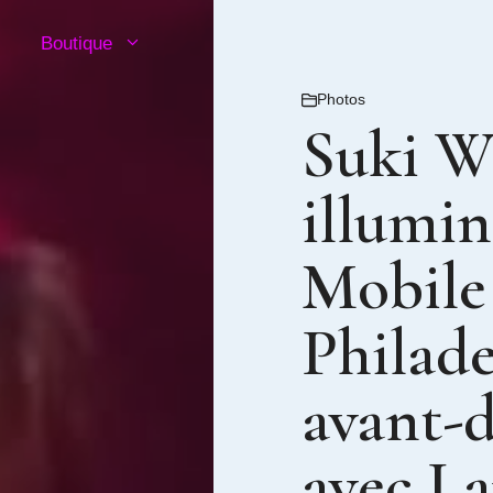
Boutique
Photos
Suki W
illumin
Mobile
Philade
avant-d
avec La