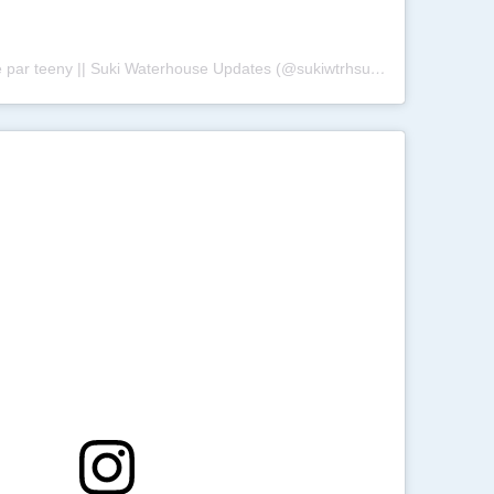
Une publication partagée par teeny || Suki Waterhouse Updates (@sukiwtrhsupdates)