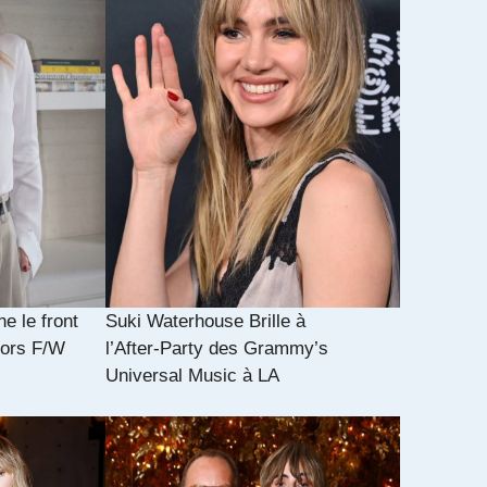
e le front
Suki Waterhouse Brille à
Kors F/W
l’After‑Party des Grammy’s
Universal Music à LA