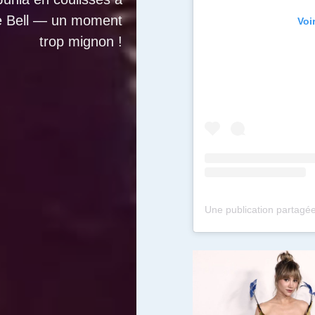
ce Bell — un moment
Voi
trop mignon !