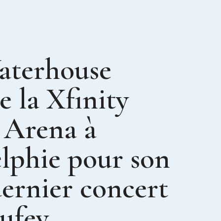
aterhouse
e la Xfinity
 Arena à
lphie pour son
ernier concert
ufey