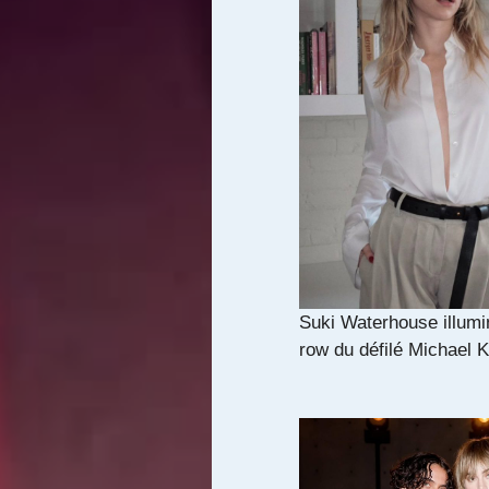
Suki Waterhouse illumin
row du défilé Michael 