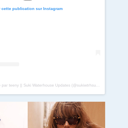
r cette publication sur Instagram
Une publication partagée par teeny || Suki Waterhouse Updates (@sukiwtrhsupdates)