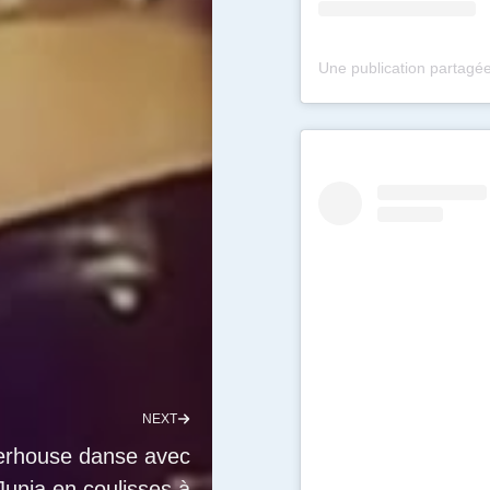
NEXT
erhouse danse avec
Junia en coulisses à